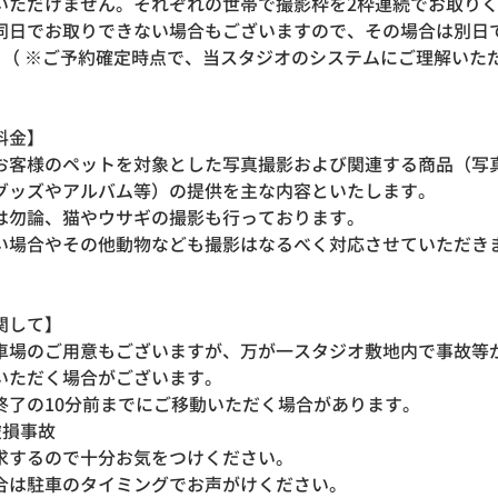
いただけません。それぞれの世帯で撮影枠を2枠連続でお取り
同日でお取りできない場合もございますので、その場合は別日
※ご予約確定時点で、当スタジオのシステムにご理解いた
料金】
お客様のペットを対象とした写真撮影および関連する商品（写
グッズやアルバム等）の提供を主な内容といたします。
は勿論、猫やウサギの撮影も行っております。
い場合やその他動物なども撮影はなるべく対応させていただき
関して】
車場のご用意もございますが、万が一スタジオ敷地内で事故等
いただく場合がございます。
終了の10分前までにご移動いただく場合があります。
損事故
するので十分お気をつけください。
合は駐車のタイミングでお声がけください。