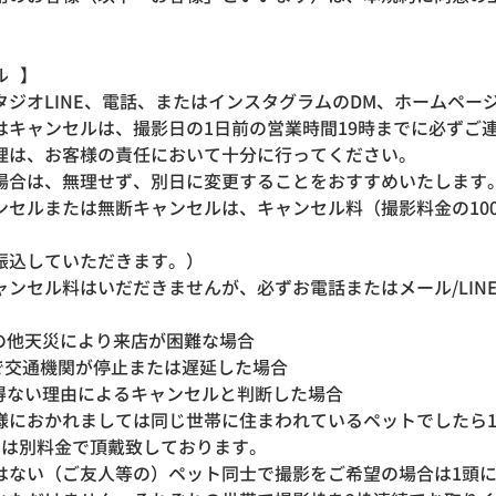
セル 】
タジオLINE、電話、またはインスタグラムのDM、ホームペー
はキャンセルは、撮影日の1日前の営業時間19時までに必ずご
理は、お客様の責任において十分に行ってください。
場合は、無理せず、別日に変更することをおすすめいたします
ンセルまたは無断キャンセルは、キャンセル料（撮影料金の10
振込していただきます。）
ャンセル料はいだだきませんが、必ずお電話またはメール/LIN
その他天災により来店が困難な場合
で交通機関が停止または遅延した場合
を得ない理由によるキャンセルと判断した場合
様におかれましては同じ世帯に住まわれているペットでしたら
ンとは別料金で頂戴致しております。
ない（ご友人等の）ペット同士で撮影をご希望の場合は1頭につ