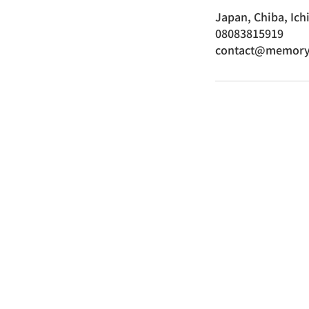
Japan, Chiba,
08083815919
contact@memory
080-8381-5919
Tel
(駒沢店
080-2038-6583
(ユニ