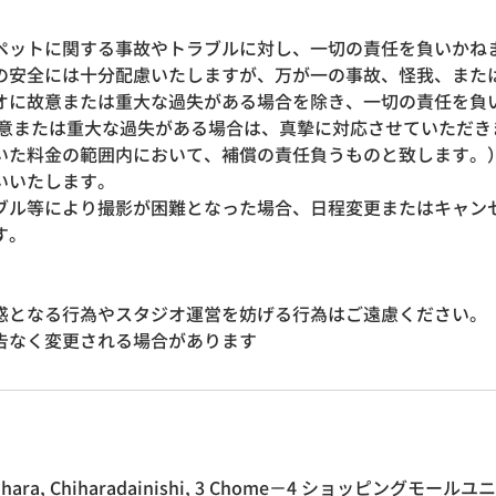
ペットに関する事故やトラブルに対し、一切の責任を負いか
の安全には十分配慮いたしますが、万が一の事故、怪我、また
オに故意または重大な過失がある場合を除き、一切の責任を負
故意または重大な過失がある場合は、真摯に対応させていただき
いた料金の範囲内において、補償の責任負うものと致します。
いいたします。
ブル等により撮影が困難となった場合、日程変更またはキャン
す。
惑となる行為やスタジオ運営を妨げる行為はご遠慮ください。
告なく変更される場合があります
 Ichihara, Chiharadainishi, 3 Chome−4 ショッピングモ