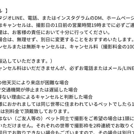
セル 】
タジオLINE、電話、またはインスタグラムのDM、ホームペー
はキャンセルは、撮影日の1日前の営業時間19時までに必ずご
理は、お客様の責任において十分に行ってください。
場合は、無理せず、別日に変更することをおすすめいたします
ンセルまたは無断キャンセルは、キャンセル料（撮影料金の10
振込していただきます。）
ャンセル料はいだだきませんが、必ずお電話またはメール/LIN
その他天災により来店が困難な場合
で交通機関が停止または遅延した場合
を得ない理由によるキャンセルと判断した場合
様におかれましては同じ世帯に住まわれているペットでしたら
ンとは別料金で頂戴致しております。
ない（ご友人等の）ペット同士で撮影をご希望の場合は1頭につ
いただけません。それぞれの世帯で撮影枠を2枠連続でお取り
同日でお取りできない場合もございますので、その場合は別日