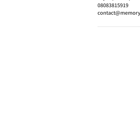
08083815919
contact@memory
080-8381-5919
Tel
(駒沢店
080-2038-6583
(ユニ