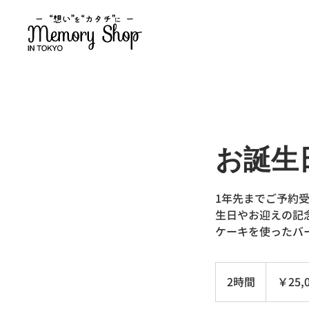
お誕生
1年先までご予約
生日やお迎えの記念
ケーキを使ったバ
25,000
円
2時間
2
￥25,
時