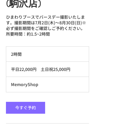
(駒沢店)
ひまわりブースでバースデー撮影いたしま
す。撮影期間は7月2日(木)〜8月30日(日)※
必ず撮影期間をご確認しご予約ください。
所要時間：約1.5~2時間
2時間
2
時
平
間
日
平日22,000円 土日祝25,000円
22,000
円
土
MemoryShop
日
祝
25,000
円
今すぐ予約