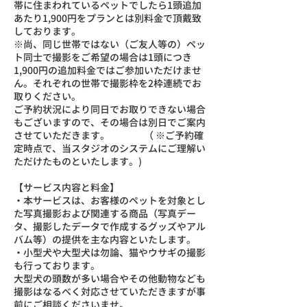
帯に住まわれているペットでしたら1頭追加
あたり1,900円をプランとは別料金で頂戴致
しております。
※尚、同じ世帯ではない（ご友人等の）ペッ
ト同士で撮影をご希望の場合は1頭につき
1,900円の追加料金ではご参加いただけませ
ん。それぞれの世帯で撮影枠を2枠連続でお
取りください。
ご予約状況により同日でお取りできない場合
もございますので、その場合は別日でご案内
させていただきます。 （ ※ご予約確
定時点で、当スタジオのシステムにご理解い
ただけたものといたします。)
【サービス内容と料金】
・本サービスは、お客様のペットを対象とし
た写真撮影および関連する商品（写真デー
タ、撮影したデータで作成するグッズやアル
バム等）の提供を主な内容といたします。
・小型犬や大型犬は勿論、猫やウサギの撮影
も行っております。
大型犬の頭数が多い場合やその他動物なども
撮影はなるべく対応させていただきますが事
前にご相談くださいませ。