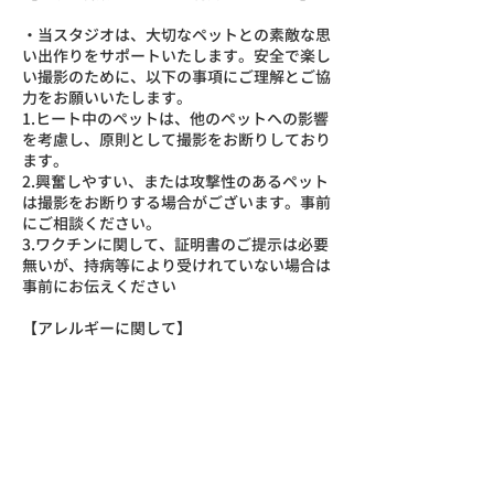
・当スタジオは、大切なペットとの素敵な思
い出作りをサポートいたします。安全で楽し
い撮影のために、以下の事項にご理解とご協
力をお願いいたします。
1.ヒート中のペットは、他のペットへの影響
を考慮し、原則として撮影をお断りしており
ます。
2.興奮しやすい、または攻撃性のあるペット
は撮影をお断りする場合がございます。事前
にご相談ください。
3.ワクチンに関して、証明書のご提示は必要
無いが、持病等により受けれていない場合は
事前にお伝えください
【アレルギーに関して】
・ペットに関しては、他の子が落としたおや
つを拾い食いする可能性があるので飼い主さ
んは滞在中は目を離さないようにお願いいた
します。
又、アレルギーがある子に関しましては事前
にスタッフにお伝えください。
・お客様におかれましては、犬、猫、うさぎ